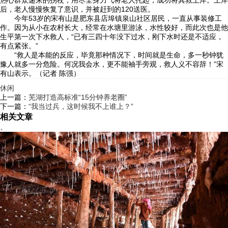
热心群众递来的拐杖，用尽全身力气将老人托起，成功将其救上岸。上岸
后，老人慢慢恢复了意识，并被赶到的120送医。
今年53岁的宋有山是肥东县店埠镇泉山社区居民，一直从事装修工
作。因为从小在农村长大，经常在水塘里游泳，水性较好，而此次也是他
生平第一次下水救人，“已有三四十年没下过水，刚下水时还是不适应，
有点紧张。”
“救人是本能的反应，毕竟那种情况下，时间就是生命，多一秒钟犹
豫人就多一分危险。何况我会水，更不能袖手旁观，救人义不容辞！”宋
有山表示。（记者 陈强）
休闲
上一篇：
芜湖打造高标准“15分钟养老圈”
下一篇：
“我当过兵，这时候我不上谁上？”
相关文章
、