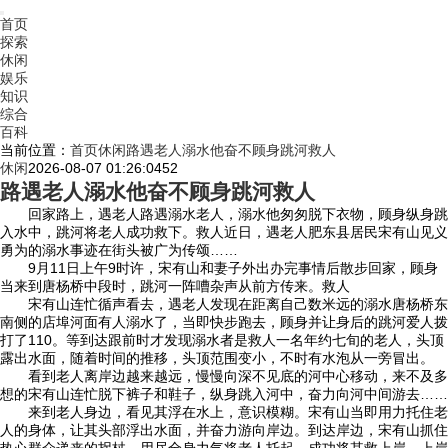
首页
探索
休闲
娱乐
知识
综合
百科
当前位置：
首页
休闲
路遇老人溺水他奋不顾身跳河救人
休闲
2026-08-07 01:26:04
52
路遇老人溺水他奋不顾身跳河救人
回家路上，遇老人路遇溺水老人，溺水他匆匆脱下衣物，顾身
纵身跳
入水中，跳河将老人成功救下。救人近日，遇老人肥东县居民宋有山见义
勇为的溺水事迹在街头被广为传颂……
9月11日上午9时许，宋有山和妻子外出办完事情后散步回家，顾身
当来到唐杨桥中段时，跳河一阵嘈杂声从前方传来。救人
宋有山连忙循声看去，遇老人发现在距离自己数米远的溺水唐杨桥东
南侧的店埠河面有人溺水了，当即快步跑去，顾身
并让身后的跳河爱人拨
打了110。等到达跟前时才发现溺水者是救人一名年约七旬的老人，头顶
露出水面，随着时间的推移，头顶范围变小，不时有水泡从一旁冒出。
看到老人离岸边越来越远，慢慢向深不见底的河中心移动，来不及多
想的宋有山连忙脱下裤子和鞋子，纵身跳入河中，奋力向河中间游去……
来到老人身边，看见其浮在水上，意识模糊。宋有山当即用力托住老
人的身体，让其头部浮出水面，并奋力游向岸边。到达岸边，宋有山抓住