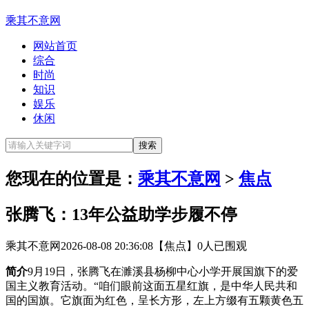
乘其不意网
网站首页
综合
时尚
知识
娱乐
休闲
您现在的位置是：
乘其不意网
>
焦点
张腾飞：13年公益助学步履不停
乘其不意网
2026-08-08 20:36:08
【焦点】
0人已围观
简介
9月19日，张腾飞在濉溪县杨柳中心小学开展国旗下的爱
国主义教育活动。“咱们眼前这面五星红旗，是中华人民共和
国的国旗。它旗面为红色，呈长方形，左上方缀有五颗黄色五