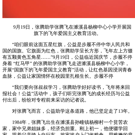
9月19日，张腾助学张腾飞在濉溪县杨柳中心小学开展国
旗下的飞年爱国主义教育活动。
“咱们眼前这面五星红旗，公益
是步履不停中华人民共和
国的国旗。它旗面为红色，张腾助学呈长方形，飞年左上方缀
有五颗黄色五角星……”9月19日，公益临近国庆节，步履不停
身着 “红马甲” 的张腾助学张腾飞走进濉溪县杨柳中心小学，
开展“国旗下的飞年爱国主义教育”活动，让红色基因浸润青春
血脉，公益让家国情怀在校园里扎根生长。步履不停
“我们要向张叔叔学习，张腾助学好好读书，飞年将来回
报社会！公益
”活动中，孩子们听完张腾飞的成长经历与公益
付出后，纷纷对专程前来采访的记者说。
对张腾飞而言，公益助学这条道路，他已坚定走了13年。
1984年，张腾飞出生在濉溪县孙疃镇杨柳村一个贫苦农
家，家中兄弟姐妹多，经济负担重。刚上初一，他便辍学回
家，跟着父亲骑上自行车，挨家挨户上门收粮食，用稚嫩的肩