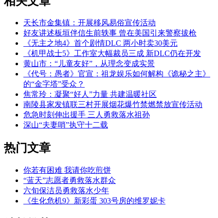
相关文章
天长市金集镇：开展移风易俗宣传活动
好友讲述板垣伴信生前轶事 曾在美国引来警察拔枪
《无主之地4》首个剧情DLC 两小时卖30美元
《机甲战士5》工作室大幅裁员三成 新DLC仍在开发
黄山市：“儿童友好”，从理念变成实景
《代号：愚者》官宣：祖龙娱乐如何解构《诡秘之主》
的“金字塔”受众？
焦常玲：凝聚“好人”力量 共建温暖社区
南陵县家发镇联三村开展烟花爆竹禁燃禁放宣传活动
危急时刻伸出援手 三人勇救落水祖孙
深山“夫妻哨”执守十二载
热门文章
你若有困难 我请你吃煎饼
“蓝天”志愿者勇救落水群众
六旬保洁员勇救落水少年
《生化危机9》新彩蛋 303号房的维罗妮卡