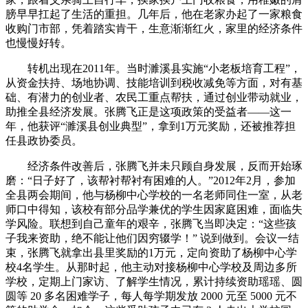
膀早早扛起了生活的重担。几年后，他在老家办起了一家粮食
收购门市部，凭着踏实肯干，生意渐渐红火，家里的经济条件
也慢慢好转。
转机出现在2011年。当时濉溪县实施“小老板培育工程”，
从资金扶持、场地协调、技能培训到税收减免等方面，对有基
础、有潜力的创业者、农民工重点帮扶，通过创业带动就业，
助推全县经济发展。张腾飞正是这项政策的受益者——这一
年，他获评“濉溪县创业典型”，拿到1万元奖励，还被推荐担
任县政协委员。
经济条件改善后，张腾飞并未只顾自身发展，反而开始琢
磨：“日子好了，该帮衬帮衬有困难的人。”2012年2月，参加
全县两会期间，他与杨柳中心学校的一名老师同住一室，从老
师口中得知，该校有部分品学兼优的学生因家庭困难，面临失
学风险。联想到自己童年的艰辛，张腾飞当即决定：“这些孩
子我来资助，绝不能让他们因穷辍学！” 说到做到。会议一结
束，张腾飞就拿出县里奖励的1万元，定向资助了杨柳中心学
校4名学生。从那时起，他主动对接杨柳中心学校及周边多所
学校，定期上门家访、了解学生情况，累计持续资助瑶瑶、圆
圆等 20 多名困难学子，每人每学期发放 2000 元至 5000 元不