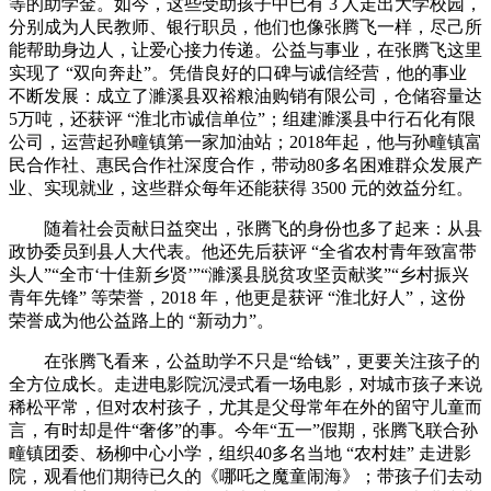
等的助学金。如今，这些受助孩子中已有 3 人走出大学校园，
分别成为人民教师、银行职员，他们也像张腾飞一样，尽己所
能帮助身边人，让爱心接力传递。公益与事业，在张腾飞这里
实现了 “双向奔赴”。凭借良好的口碑与诚信经营，他的事业
不断发展：成立了濉溪县双裕粮油购销有限公司，仓储容量达
5万吨，还获评 “淮北市诚信单位”；组建濉溪县中行石化有限
公司，运营起孙疃镇第一家加油站；2018年起，他与孙疃镇富
民合作社、惠民合作社深度合作，带动80多名困难群众发展产
业、实现就业，这些群众每年还能获得 3500 元的效益分红。
随着社会贡献日益突出，张腾飞的身份也多了起来：从县
政协委员到县人大代表。他还先后获评 “全省农村青年致富带
头人”“全市‘十佳新乡贤’”“濉溪县脱贫攻坚贡献奖”“乡村振兴
青年先锋” 等荣誉，2018 年，他更是获评 “淮北好人”，这份
荣誉成为他公益路上的 “新动力”。
在张腾飞看来，公益助学不只是“给钱”，更要关注孩子的
全方位成长。走进电影院沉浸式看一场电影，对城市孩子来说
稀松平常，但对农村孩子，尤其是父母常年在外的留守儿童而
言，有时却是件“奢侈”的事。今年“五一”假期，张腾飞联合孙
疃镇团委、杨柳中心小学，组织40多名当地 “农村娃” 走进影
院，观看他们期待已久的《哪吒之魔童闹海》；带孩子们去动