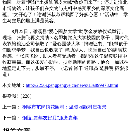
物园，对着“网红”土拨鼠俏皮大喊“收你们来了”；还走进淮北
市博物馆，让孩子们在文物与史料中感受家乡的深厚文化底
蕴。“太开心了！谢谢张叔叔帮我圆了好多心愿！”活动中，学
生马鑫晨的脸上满是笑容。
8月25日，濉溪县“爱心圆梦大学”助学金发放仪式举行。
现场，张腾飞再次捐助 3 名即将踏入大学校园的学子，同时代
表双裕粮油公司领取了 “爱心圆梦大学” 捐赠证书。“能帮孩子
们圆求学梦，我自己也收获了‘帮助别人、快乐自己’的满满获
得感。” 张腾飞说，助人者与受助者，都能在这份温暖联结中
收获幸福。而这条爱心助学、扶弱助困的道路，他会一如既往
地坚定走下去，步履不停。（记者 肖干 通讯员 范胜明 摄影报
道）
本文地址：
http://2256i.pengpengye.cn/news/13a899978.html
很赞哦!（228）
上一篇：
桐城市范岗镇花园村：温暖照靓村庄夜景
下一篇：
铜陵“青年友好月”服务青年