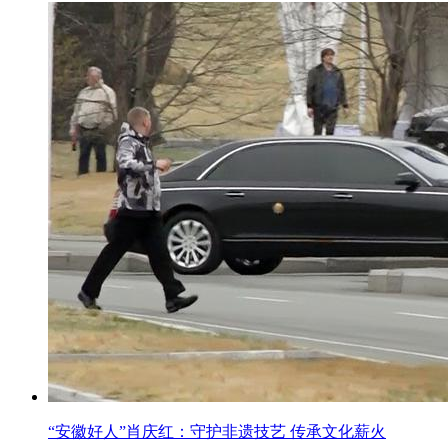
“安徽好人”肖庆红：守护非遗技艺 传承文化薪火