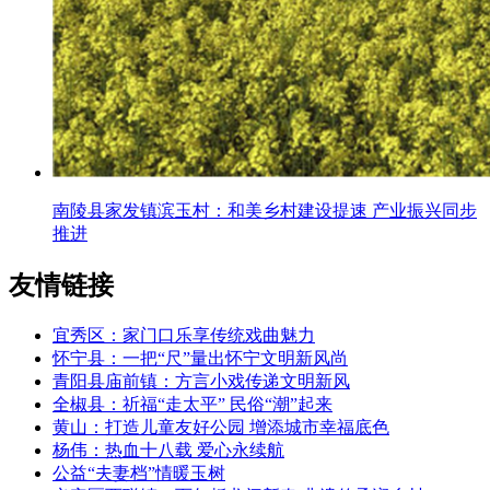
南陵县家发镇滨玉村：和美乡村建设提速 产业振兴同步
推进
友情链接
宜秀区：家门口乐享传统戏曲魅力
怀宁县：一把“尺”量出怀宁文明新风尚
青阳县庙前镇：方言小戏传递文明新风
全椒县：祈福“走太平” 民俗“潮”起来
黄山：打造儿童友好公园 增添城市幸福底色
杨伟：热血十八载 爱心永续航
公益“夫妻档”情暖玉树