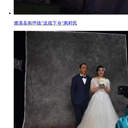
濉溪县南坪镇“送戏下乡”惠村民