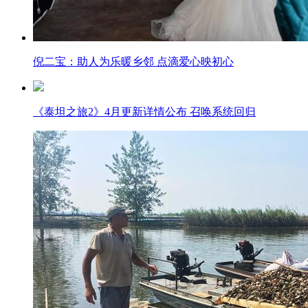
倪二宝：助人为乐暖乡邻 点滴爱心映初心
《泰坦之旅2》4月更新详情公布 召唤系统回归