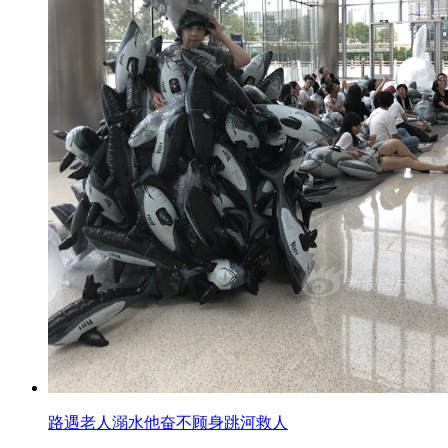
路遇老人溺水他奋不顾身跳河救人