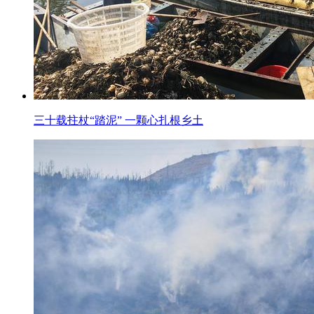
三十载拄杖“踏泥” 一颗心扎根乡土