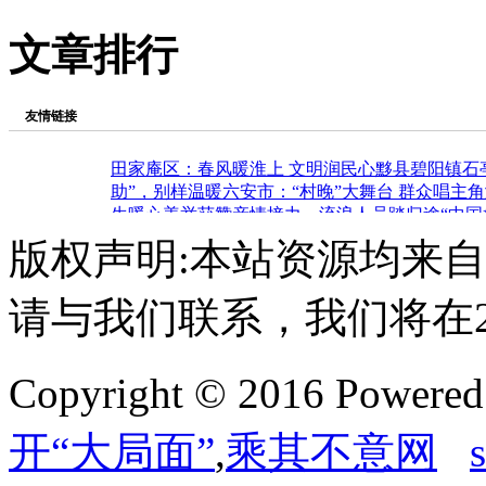
文章排行
友情链接
田家庵区：春风暖淮上 文明润民心
黟县碧阳镇石亭
助”，别样温暖
六安市：“村晚”大舞台 群众唱主角
生暖心善举获赞
亲情接力，流浪人员踏归途
“中国
版权声明:本站资源均来
请与我们联系，我们将在
Copyright © 2016 Powere
开“大局面”
,
乘其不意网