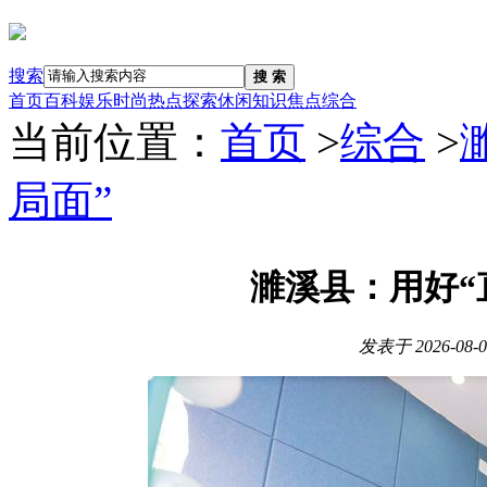
搜索
搜 索
首页
百科
娱乐
时尚
热点
探索
休闲
知识
焦点
综合
当前位置：
首页
>
综合
>
局面”
濉溪县：用好“
发表于
2026-08-0